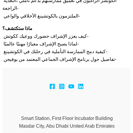
الكوتشز الراغبون في تعميق ممارستهم بدعم تأملي ،التغذية
الراجعة-
الملتزمون بالكوتشينغ الأخلاقي والواعي-
ماذا ستكتشف؟
كيف يعزز الإشراف حضورك ووعيك ككوتش-
لماذا يصبح الإشراف معيارًا مهنيًا عالميًا-
كيفية دمج الممارسة التأملية في رحلتك في الكوتشينغ-
تفاصيل حول برنامج الإشراف الجماعي المعتمد من يوفيجن-
Smart Station, First Floor Incubator Building
Masdar City, Abu Dhabi United Arab Emirates